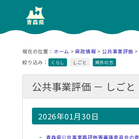
ホーム
>
県政情報
>
公共事業評価
>
絞り込み：
くらし
しごと
県外の方
公共事業評価 － しごと
2026年01月30日
青森県公共事業再評価等審議委員会の