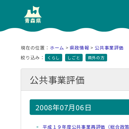
ホーム
>
県政情報
>
公共事業評価
絞り込み：
くらし
しごと
県外の方
公共事業評価
2008年07月06日
平成１９年度公共事業再評価（総合政