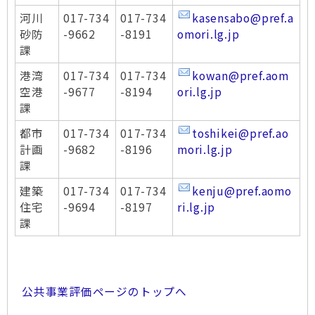
河川
017-734
017-734
kasensabo@pref.a
砂防
-9662
-8191
omori.lg.jp
課
港湾
017-734
017-734
kowan@pref.aom
空港
-9677
-8194
ori.lg.jp
課
都市
017-734
017-734
toshikei@pref.ao
計画
-9682
-8196
mori.lg.jp
課
建築
017-734
017-734
kenju@pref.aomo
住宅
-9694
-8197
ri.lg.jp
課
公共事業評価ページのトップへ