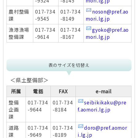
-9524
-8145
mori.lg.jp
農村整備
017-734
017-734
noson@pref.ao
課
-9545
-8149
mori.lg.jp
漁港漁場
017-734
017-734
gyoko@pref.ao
整備課
-9614
-8167
mori.lg.jp
表のサイズを切替え
＜県土整備部＞
所属
電話
FAX
e-mail
整備
017-734
017-734
seibikikaku@pre
企画
-9644
-8184
f.aomori.lg.jp
課
道路
017-734
017-734
doro@pref.aomor
課
-9649
-8189
i.lg.jp