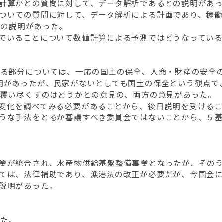
計算かとの質問に対して、データ解析であるとの説明があ
ついての質問に対して、データ解析による計画であり、稼働率
との説明があった。
でいることについて数値計算による予測ではどうなってい
ある部分については、一応の国土の保全、人命・財産の安全
明があったが、民家がないとしても国土の保全という観点で
で覆い尽くすのはどうかとの意見の、両方の意見があった。
変化を調べてみる必要があることから、後日説明を受ける
うな手法をとるか審議すべき委員会ではないことから、５
業が統合され、水産物供給基盤整備事業となったが、その
ては、法律補助であり、漁港法の改正が必要だが、今国会
説明があった。
した。