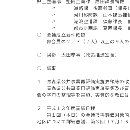
県土整備部 整備企画課 成田課長補佐 
〃 道路課 後藤参事（課長）
〃 河川砂防課 山本課長補佐
〃 港湾空港課 須藤課長 
〃 都市計画課 葛西課長 
○ 会議成立要件確認
部会員の２／３（７人）以上の９人の出
○ 挨拶 太田参事（政策推進室長）
○ 議事
１ 青森県公共事業再評価実施要領等の改
青森県公共事業再評価実施要領及び青森
要の字句の整理等を実施、実質的な改正は
２ 平成１３年度審議日程
第１回（本日）の会議で再評価対象箇所
地区について詳細審議、第３回（７月１５