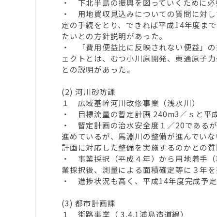
・ 下北半島の振興を図っていくために必
・ 用地買収見込みについての質問に対して
定の手続をとり、できれば平成14年度まで
たいとの方針説明があった。
・ 「費用便益比に反映されない便益」の
ェクトとは、むつ小川原開発、東通原子力
との説明があった。
(2) 河川砂防課
１ 広域基幹河川改修事業（浅水川）
・ 目標流量の暫定計画 240m3／ｓと
・ 暫定計画の治水安全度１／20である
進めているが、馬淵川の整備が進んでいな
計画に対応した整備を実施するのかとの質
・ 事業採択（平成４年）から用地着手（
業採択後、測量による面積確定等に３年を
・ 進捗状況も高く、平成14年度完成予
(3) 都市計画課
１ 街路事業（ 3.4.1浦島造道線）