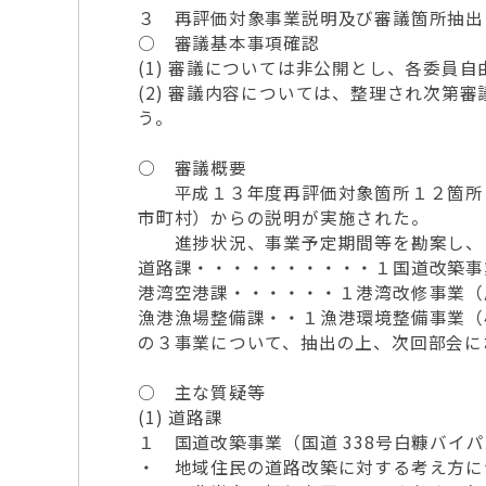
３ 再評価対象事業説明及び審議箇所抽出
○ 審議基本事項確認
(1) 審議については非公開とし、各委員
(2) 審議内容については、整理され次
う。
○ 審議概要
平成１３年度再評価対象箇所１２箇所（
市町村）からの説明が実施された。
進捗状況、事業予定期間等を勘案し、
道路課・・・・・・・・・・１国道改築事
港湾空港課・・・・・・１港湾改修事業（
漁港漁場整備課・・１漁港環境整備事業（
の３事業について、抽出の上、次回部会に
○ 主な質疑等
(1) 道路課
１ 国道改築事業（国道 338号白糠バイ
・ 地域住民の道路改築に対する考え方に