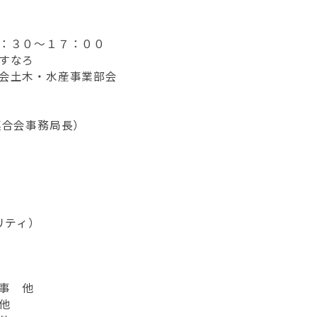
：３０～１７：００
すなろ
会土木・水産事業部会
合会事務局長）
）
）
）
）
ティ）
事 他
他