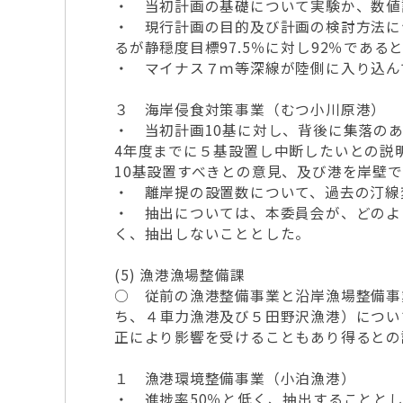
・ 当初計画の基礎について実験か、数値
・ 現行計画の目的及び計画の検討方法に
るが静穏度目標97.5％に対し92％である
・ マイナス７ｍ等深線が陸側に入り込ん
３ 海岸侵食対策事業（むつ小川原港）
・ 当初計画10基に対し、背後に集落の
4年度までに５基設置し中断したいとの説
10基設置すべきとの意見、及び港を岸壁
・ 離岸提の設置数について、過去の汀線
・ 抽出については、本委員会が、どのよ
く、抽出しないこととした。
(5) 漁港漁場整備課
○ 従前の漁港整備事業と沿岸漁場整備事
ち、４車力漁港及び５田野沢漁港）につい
正により影響を受けることもあり得るとの
１ 漁港環境整備事業（小泊漁港）
・ 進捗率50％と低く、抽出することと