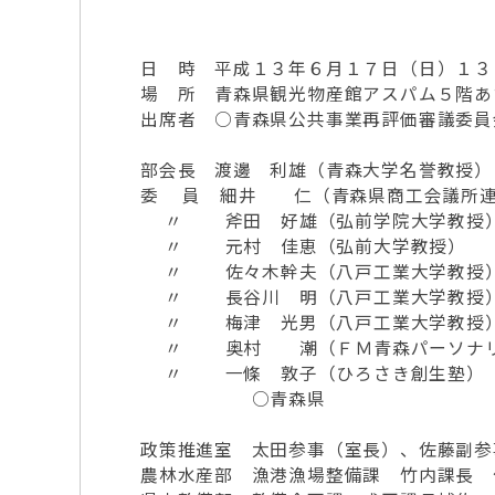
日 時 平成１３年６月１７日（日）１３
場 所 青森県観光物産館アスパム５階あ
出席者 ○青森県公共事業再評価審議委員
部会長 渡邊 利雄（青森大学名誉教授）
委 員 細井 仁（青森県商工会議所連
〃 斧田 好雄（弘前学院大学教授
〃 元村 佳恵（弘前大学教授）
〃 佐々木幹夫（八戸工業大学教授
〃 長谷川 明（八戸工業大学教授
〃 梅津 光男（八戸工業大学教授
〃 奥村 潮（ＦＭ青森パーソナリ
〃 一條 敦子（ひろさき創生塾）
○青森県
政策推進室 太田参事（室長）、佐藤副参
農林水産部 漁港漁場整備課 竹内課長 