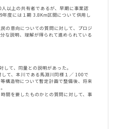
000人以上の共有者であるが、早期に事業認
年度には１期 3.8Km区間について供用し
住民の意向についての質問に対して、プロジ
十分な説明、理解が得られて進められている
に対して、同量との説明があった。
して、本川である馬淵川同様１／ 100で
梁等構造物について暫定計画で整備後、将来
た。
り時間を要したものかとの質問に対して、事