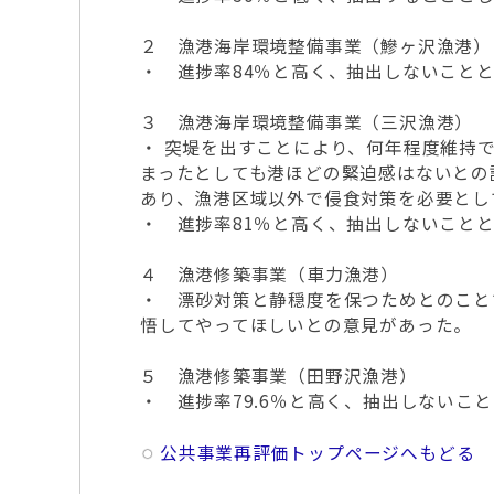
２ 漁港海岸環境整備事業（鰺ヶ沢漁港）
・ 進捗率84％と高く、抽出しないこと
３ 漁港海岸環境整備事業（三沢漁港）
・ 突堤を出すことにより、何年程度維持
まったとしても港ほどの緊迫感はないとの
あり、漁港区域以外で侵食対策を必要とし
・ 進捗率81％と高く、抽出しないこと
４ 漁港修築事業（車力漁港）
・ 漂砂対策と静穏度を保つためとのこと
悟してやってほしいとの意見があった。
５ 漁港修築事業（田野沢漁港）
・ 進捗率79.6％と高く、抽出しないこ
公共事業再評価トップページへもどる