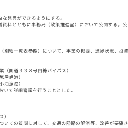
自由な発言ができるようにする。
第審議資料とともに事務局（政策推進室）において公開する。
別紙一覧表参照）について、事業の概要、進捗状況、投資
業（国道３３８号白糠バイパス）
尻屋岬港）
小泊漁港）
おいて詳細審議を行うこととした。
パス）
ついての質問に対して、交通の隘路の解消等、改善が要望