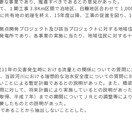
要な事業であり、推進すべきであるとの意見があった。
、１期工事 3.8Km区間で泊地区、白糠地区合わせて 1,
に共有地の処理を終え、15年度以降、工事の促進を図り、19
拠点開発プロジェクト及び該当プロジェクトに対する地域
発電所であり、各事業の実施に当たり、地域住民に対する
平成11年の災害発生時における流量との関係についての質問
が、当該河川における理想的な治水安全度についての質問に対
いことによる暫定計画であるとの説明があった。また、橋
問に対して、将来計画により実施しているとの説明があっ
取得、平成７年）までの期間についてＪＲとの調整等によ
要したものとの説明があった。
定であることから抽出しないこととした。