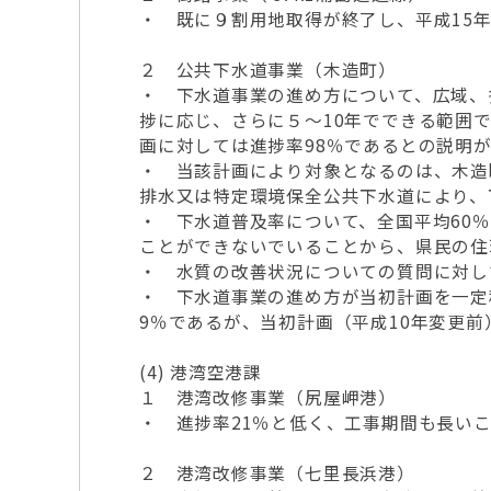
・ 既に９割用地取得が終了し、平成15
２ 公共下水道事業（木造町）
・ 下水道事業の進め方について、広域、
捗に応じ、さらに５～10年でできる範囲
画に対しては進捗率98％であるとの説明
・ 当該計画により対象となるのは、木造
排水又は特定環境保全公共下水道により、
・ 下水道普及率について、全国平均60
ことができないでいることから、県民の住
・ 水質の改善状況についての質問に対して
・ 下水道事業の進め方が当初計画を一定
9％であるが、当初計画（平成10年変更
(4) 港湾空港課
１ 港湾改修事業（尻屋岬港）
・ 進捗率21％と低く、工事期間も長い
２ 港湾改修事業（七里長浜港）