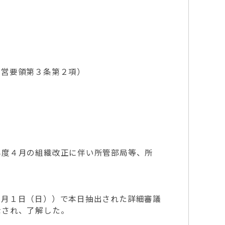
営要領第３条第２項）
度４月の組織改正に伴い所管部局等、所
月１日（日））で本日抽出された詳細審議
示され、了解した。