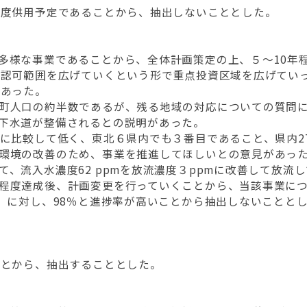
年度供用予定であることから、抽出しないこととした。
多様な事業であることから、全体計画策定の上、５～10年
で認可範囲を広げていくという形で重点投資区域を広げてい
があった。
町人口の約半数であるが、残る地域の対応についての質問
下水道が整備されるとの説明があった。
％に比較して低く、東北６県内でも３番目であること、県内2
環境の改善のため、事業を推進してほしいとの意見があっ
、流入水濃度62 ppmを放流濃度３ppmに改善して放流
程度達成後、計画変更を行っていくことから、当該事業につ
前）に対し、98％と進捗率が高いことから抽出しないことと
ことから、抽出することとした。