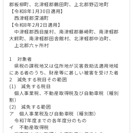
郡板柳町、北津軽郡鶴田町、上北郡野辺地町
【令和8年1月30日適用】
西津軽郡深浦町
【令和8年2月2日適用】
中津軽郡西目屋村、南津軽郡藤崎町、南津軽郡
大鰐町、南津軽郡田舎館村、北津軽郡中泊町、
上北郡六ヶ所村
1 対象者
県税の課税地又は住所地が災害救助法適用地域
にある者のうち、財産等に甚しい被害を受けた者
2 減免する税目その範囲
(1) 減免する税目
個人事業税、不動産取得税及び自動車税（種別
割）
(2) 減免する範囲
ア 個人事業税及び自動車税（種別割）
令和7年度までの各年度分のもの
イ 不動産取得税