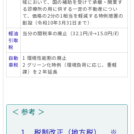
域において、国の補助を受けて承継・開業す
る診療所の用に供する一定の不動産につい
て、価格の2分の1相当を軽減する特例措置の
創設（令和10年3月31日まで）
軽油
当分の間税率の廃止（32.1円/ℓ→15.0円/ℓ）
引取
税
自動
1 環境性能割の廃止
車税
2 グリーン化特例（環境負荷に応じ、重軽
課）を２年延長
＜ 参考 ＞
１ 税制改正（地方税） ※