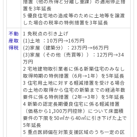
措置（他の所得と分離し重課）の適用停止措
置を3年延長
5 優良住宅地の造成等のために土地等を譲渡
した場合の税率の特例措置を3年延長
不動
1 免税点の引き上げ
産取
(1)土地 ：10万円→16万円
得税
(2)家屋（建築分）：23万円→66万円
(3)家屋（その他（売買等））：12万円→34
万円
2 宅地建物取引業者に係る新築住宅のみなし
取得時期の特例措置（6月→1年）を5年延長
3 住宅用土地に対する軽減措置を受ける場合
の土地の取得から住宅の新築までの経過年数
要件に係る特例措置（2年→3年）を5年延長
4 新築の認定長期優良住宅に係る軽減措置
（価格から1,300万円控除）について床面積
要件の下限を50㎡から40㎡に引き下げた上で
5年延長
5 重点医師偏在対策支援区域のうち一定の区