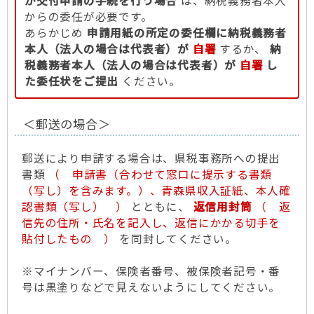
が交付申請の手続を行う場合
は、納税義務者本人
からの委任が必要です。
あらかじめ
申請用紙の所定の委任欄に納税義務者
本人（法人の場合は代表者）が
自署
するか、
納
税義務者本人（法人の場合は代表者）が
自署
し
た委任状をご提出
ください。
＜郵送の場合＞
郵送により申請する場合は、県税事務所への提出
書類
（ 申請書（合わせて窓口に提示する書類
（写し）を含みます。）、青森県収入証紙、本人確
認書類（写し） ）
とともに、
返信用封筒
（ 返
信先の住所・氏名を記入し、返信にかかる切手を
貼付したもの ）
を同封してください。
※マイナンバー、保険者番号、被保険者記号・番
号は黒塗りなどで見えないようにしてください。