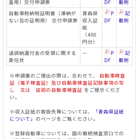
査用）交付申請票
DF
載例
自動車税納税証明書（滞納が
青森県
P
記
ない旨の証明用） 交付申請票
収入証
DF
載例
紙
（400
円分）
過誤納還付金の受領に関する
－
P
記
委任状
DF
載例
※申請書のご提出の際は、合わせて、
自動車検査
証（電子検査証）及び自動車検査証記録事項の写
し 又は 従前の自動車検査証
をご提示くださ
い。
※収入証紙の取扱先等については、
「青森県証紙
について」
のページをご覧ください。
※登録自動車については、国の継続検査窓口での