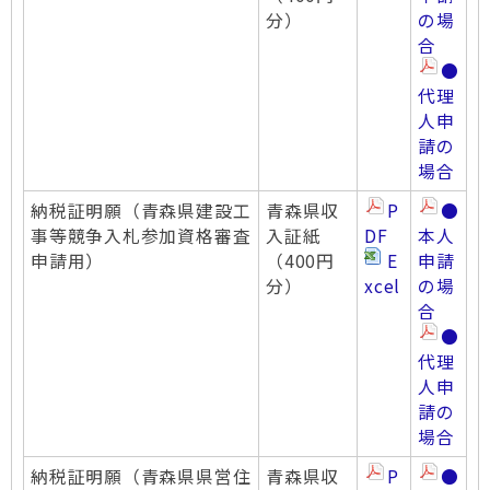
分）
の場
合
●
代理
人申
請の
場合
納税証明願（青森県建設工
青森県収
P
●
事等競争入札参加資格審査
入証紙
DF
本人
申請用）
（400円
E
申請
分）
xcel
の場
合
●
代理
人申
請の
場合
納税証明願（青森県県営住
青森県収
P
●