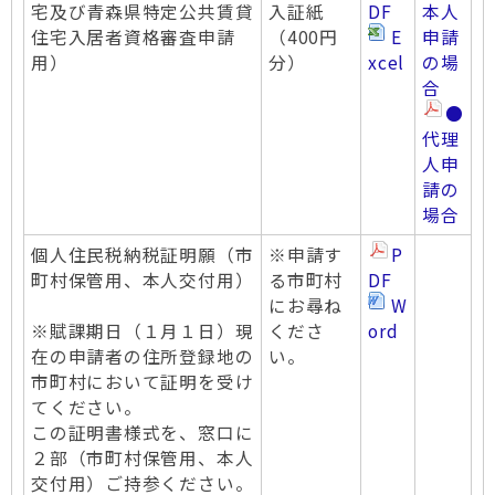
宅及び青森県特定公共賃貸
入証紙
DF
本人
住宅入居者資格審査申請
（400円
E
申請
用）
分）
xcel
の場
合
●
代理
人申
請の
場合
個人住民税納税証明願（市
※申請す
P
町村保管用、本人交付用）
る市町村
DF
にお尋ね
W
※賦課期日（１月１日）現
くださ
ord
在の申請者の住所登録地の
い。
市町村において証明を受け
てください。
この証明書様式を、窓口に
２部（市町村保管用、本人
交付用）ご持参ください。