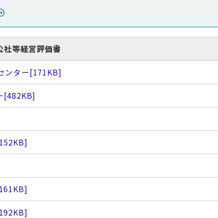
公社等経営評価書
センター
[171KB]
ー
[482KB]
[152KB]
[161KB]
[192KB]