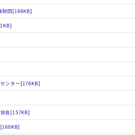
興財団
[166KB]
51KB]
導センター
[176KB]
全協会
[157KB]
会
[160KB]