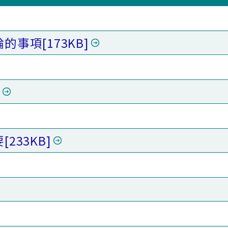
論的事項
[173KB]
]
要
[233KB]