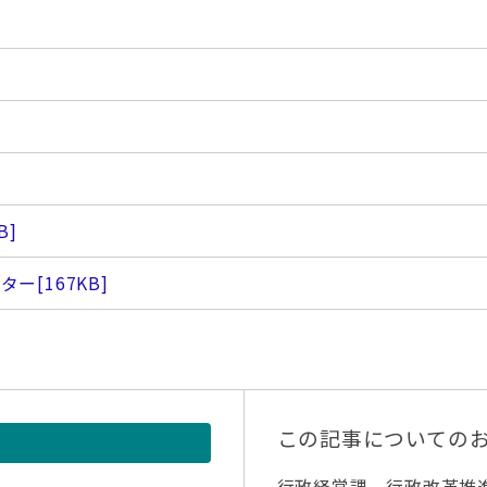
B]
ンター
[167KB]
この記事についての
行政経営課 行政改革推