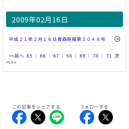
2009年02月16日
平成２１年２月１６日青森県報第３０４８号
<<前へ
65
｜
66
｜
67
｜ 68 ｜
69
｜
70
｜
71
次
へ>>
この記事をシェアする
フォローする