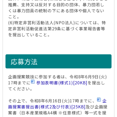
推薦、支持又は反対する目的の団体、暴力団若し
くは暴力団員の統制の下にある団体や個人でない
こと。
(6)特定非営利活動法人(NPO法人)については、特
定非営利活動促進法第29条に基づく事業報告書等
を提出していること。
応募方法
企画提案競技に参加する者は、令和8年6月9日(火)
17時までに
参加表明書(様式1)
[20KB]
を提出し
てください。
その上で、令和8年6月16日(火)17時までに、
企
画提案書提出書(様式2及び付表)
[25KB]
及び企画提
案書（日本産業規格A4横 ※任意様式）等一式を提