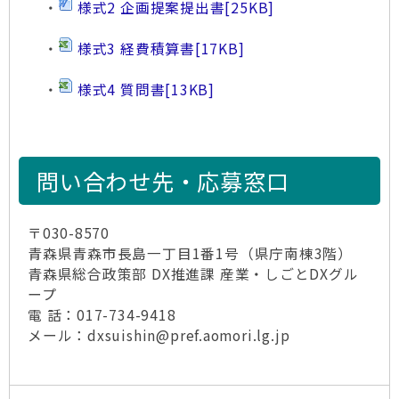
・
様式2 企画提案提出書
[25KB]
・
様式3 経費積算書
[17KB]
・
様式4 質問書
[13KB]
問い合わせ先・応募窓口
〒030-8570
青森県青森市長島一丁目1番1号（県庁南棟3階）
青森県総合政策部 DX推進課 産業・しごとDXグル
ープ
電 話：017-734-9418
メール：dxsuishin@pref.aomori.lg.jp