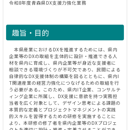
令和8年度青森県DX支援力強化業務
趣旨・目的
本県産業におけるDXを推進するためには、県内
企業等のDXの取組を主体的に設計・推進できる人
材を県内に育成し、県内企業等が身近な支援者に
相談できる環境づくりが不可欠であり、民間による
自律的なDX支援体制の構築を図るとともに、県内I
T関連産業の経営力強化につなげるための取組を行
う必要がある。このため、県内IT企業、コンサルテ
ィング企業に所属し、DX支援に意欲を持つ実務担
当者を広く対象として、デザイン思考による課題の
本質的な定義とプロジェクトマネジメントの実践
的スキルを習得するための研修を実施することに
より、本研修の修了者を県内企業等のDXプロジェ
クトを適切に設計・推進・定着させることができ