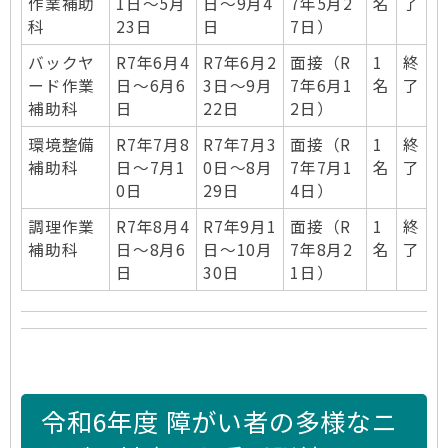
作業補助
1日～5月
日～9月4
7年5月2
名
了
科
23日
日
7日）
バックヤ
R7年6月4
R7年6月2
面接（R
1
終
ード作業
日～6月6
3日～9月
7年6月1
名
了
補助科
日
22日
2日）
環境整備
R7年7月8
R7年7月3
面接（R
1
終
補助科
日～7月1
0日～8月
7年7月1
名
了
0日
29日
4日）
調理作業
R7年8月4
R7年9月1
面接（R
1
終
補助科
日～8月6
日～10月
7年8月2
名
了
日
30日
1日）
令和6年度 障がい者の多様なニ