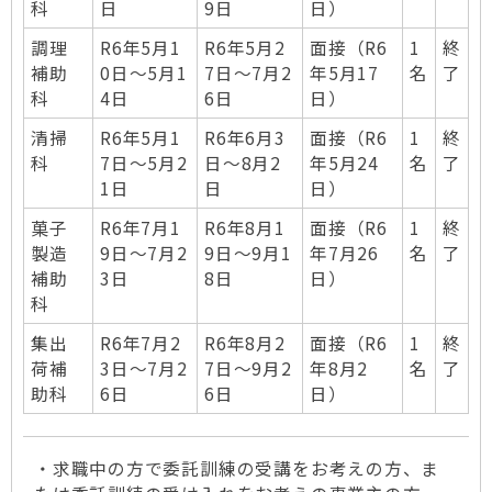
科
日
9日
日）
調理
R6年5月1
R6年5月2
面接（R6
1
終
補助
0日～5月1
7日～7月2
年5月17
名
了
科
4日
6日
日）
清掃
R6年5月1
R6年6月3
面接（R6
1
終
科
7日～5月2
日～8月2
年5月24
名
了
1日
日
日）
菓子
R6年7月1
R6年8月1
面接（R6
1
終
製造
9日～7月2
9日～9月1
年7月26
名
了
補助
3日
8日
日）
科
集出
R6年7月2
R6年8月2
面接（R6
1
終
荷補
3日～7月2
7日～9月2
年8月2
名
了
助科
6日
6日
日）
・求職中の方で委託訓練の受講をお考えの方、ま