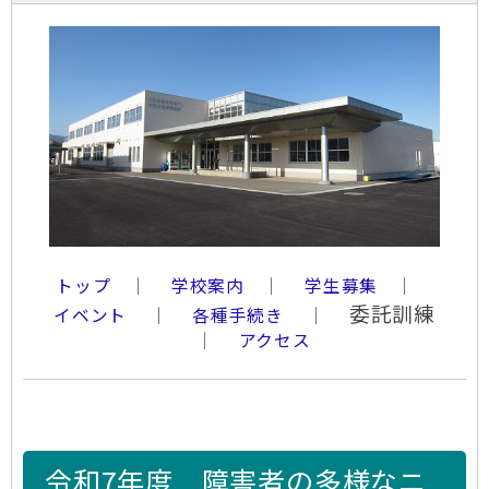
トップ
│
学校案内
│
学生募集
│
委託訓練
イベント
│
各種手続き
│
│
アクセス
令和7年度 障害者の多様なニ