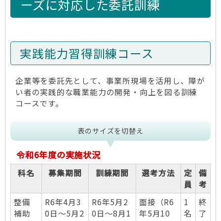
ーズに対応した委託訓練
実践能力習得訓練コース
企業等を委託先として、事業所現場を活用し、障が
い者の実践的な職業能力の開発・向上を図る訓練
コースです。
表のサイズを切替え
令和6年度の実施状況
科名
募集期間
訓練期間
選考方法
定
備
員
考
整備
R6年4月3
R6年5月2
面接（R6
1
終
補助
0日～5月2
0日～8月1
年5月10
名
了