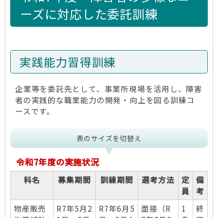
ーズに対応した委託訓練
実践能力習得訓練
企業等を委託先として、事業所現場を活用し、障害
者の実践的な職業能力の開発・向上を図る訓練コ
ースです。
表のサイズを切替え
令和7年度の実施状況
科名
募集期間
訓練期間
選考方法
定
備
員
考
物産販売
R7年5月2
R7年6月5
面接（R
1
終