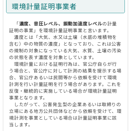
環境計量証明事業者
「
濃度、音圧レベル、振動加速度レベル
の計量
証明の事業」を環境計量証明事業と言います。
濃度とは「大気、水又は土壌（水底の堆積物を
含む）中の物質の濃度」となっており、これは公害
の規制の対象になっている大気、水質、土壌の汚染
の状態を表す濃度を対象としています。
環境計量における証明行為は、官公庁自らが行
う場合と、官公庁に対して計測の結果を提示する場
合、官公庁あるいは民間等から依頼を受けて環境
計測を行い計量証明を行う場合があります。これを
反復・継続的に実施している場合が環境計量証明
事業となります。
したがって、公害発生型の企業あるいは取締りの
立場にある地方公共団体などから依頼を受けて、環
境計測を事業としている場合は計量証明事業に該
当します。