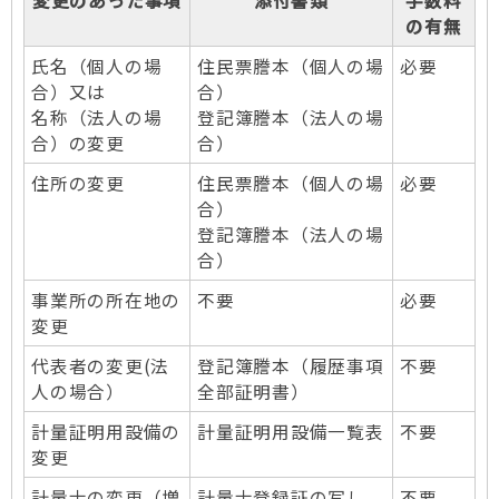
変更のあった事項
添付書類
手数料
の有無
氏名（個人の場
住民票謄本（個人の場
必要
合）又は
合）
名称（法人の場
登記簿謄本（法人の場
合）の変更
合）
住所の変更
住民票謄本（個人の場
必要
合）
登記簿謄本（法人の場
合）
事業所の所在地の
不要
必要
変更
代表者の変更(法
登記簿謄本（履歴事項
不要
人の場合）
全部証明書）
計量証明用設備の
計量証明用設備一覧表
不要
変更
計量士の変更（増
計量士登録証の写し
不要