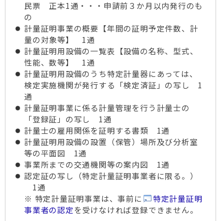
民票 正本1通・・・申請前３か月以内発行のも
の
計量証明事業の概要【年間の証明予定件数、計
量の対象等】 1通
計量証明用設備の一覧表【設備の名称、型式、
性能、数等】 1通
計量証明用設備のうち特定計量器にあっては、
検定実施機関が発行する「検定済証」の写し 1
通
計量証明事業に係る計量管理を行う計量士の
「登録証」の写し 1通
計量士の雇用関係を証明する書類 1通
計量証明用設備の設置（保管）場所及び分析室
等の平面図 1通
事業所までの交通機関等の案内図 1通
認定証の写し（特定計量証明事業者に限る。）
1通
※ 特定計量証明事業は、事前に
特定計量証明
事業者の認定
を受けなければ登録できません。