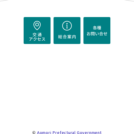
）
。
©
Aomori Prefectural Government