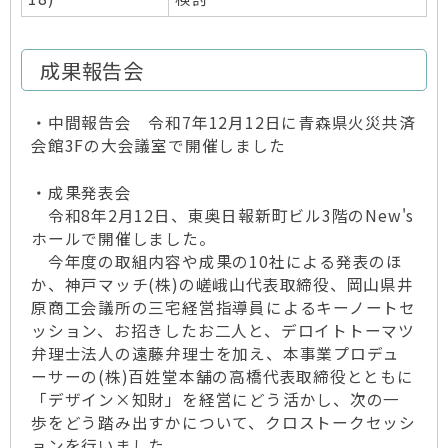
成果報告会
・中間報告会 令和7年12月12日に青森県火災共済
会館3Fの大会議室で開催しました
・成果発表会
令和8年2月12日、東奥日報新町ビル3階のNew's
ホールで開催しました。
今年度の取組内容や成果の10社による発表のほ
か、神戸マッチ(株)の嵯峨山代表取締役、岡山県井
原商工会議所の三宅経営指導員によるキーノートセ
ッション、お招きしたお二人と、デロイトトーマツ
弁理士法人の遠藤弁理士を加え、本事業プロデュ
ーサーの(株)百姓堂本舗の高橋代表取締役とともに
「デザイン×知財」を経営にどう活かし、次の一
歩をどう踏み出すかについて、クロストークセッシ
ョンを行いました。