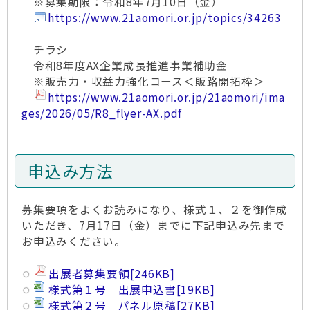
※募集期限：令和8年7月10日（金）
https://www.21aomori.or.jp/topics/34263
チラシ
令和8年度AX企業成長推進事業補助金
※販売力・収益力強化コース＜販路開拓枠＞
https://www.21aomori.or.jp/21aomori/ima
ges/2026/05/R8_flyer-AX.pdf
申込み方法
募集要項をよくお読みになり、様式１、２を御作成
いただき、7月17日（金）までに下記申込み先まで
お申込みください。
出展者募集要領
[246KB]
様式第１号 出展申込書
[19KB]
様式第２号 パネル原稿
[27KB]