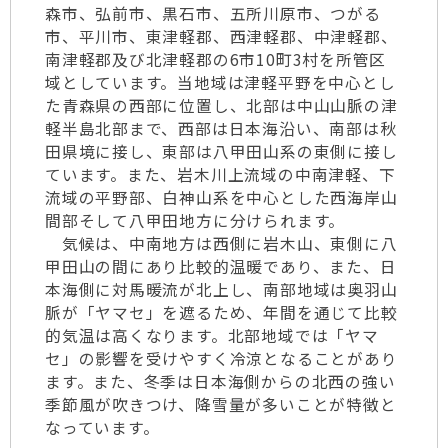
森市、弘前市、黒石市、五所川原市、つがる
市、平川市、東津軽郡、西津軽郡、中津軽郡、
南津軽郡及び北津軽郡の6市10町3村を所管区
域としています。当地域は津軽平野を中心とし
た青森県の西部に位置し、北部は中山山脈の津
軽半島北部まで、西部は日本海沿い、南部は秋
田県境に接し、東部は八甲田山系の東側に接し
ています。また、岩木川上流域の中南津軽、下
流域の平野部、白神山系を中心とした西海岸山
間部そして八甲田地方に分けられます。
気候は、中南地方は西側に岩木山、東側に八
甲田山の間にあり比較的温暖であり、また、日
本海側に対馬暖流が北上し、南部地域は奥羽山
脈が「ヤマセ」を遮るため、年間を通じて比較
的気温は高くなります。北部地域では「ヤマ
セ」の影響を受けやすく冷涼となることがあり
ます。また、冬季は日本海側からの北西の強い
季節風が吹きつけ、降雪量が多いことが特徴と
なっています。