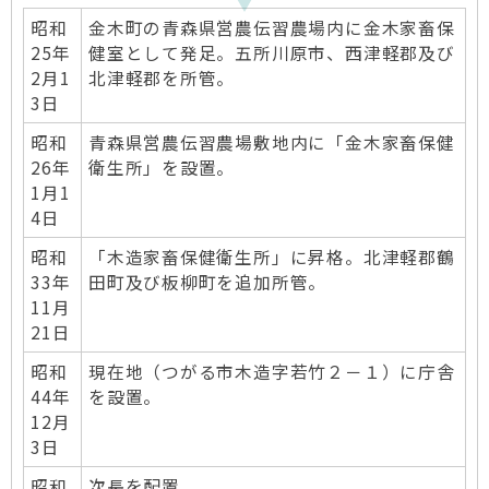
昭和
金木町の青森県営農伝習農場内に金木家畜保
25年
健室として発足。五所川原市、西津軽郡及び
2月1
北津軽郡を所管。
3日
昭和
青森県営農伝習農場敷地内に「金木家畜保健
26年
衛生所」を設置。
1月1
4日
昭和
「木造家畜保健衛生所」に昇格。北津軽郡鶴
33年
田町及び板柳町を追加所管。
11月
21日
昭和
現在地（つがる市木造字若竹２－１）に庁舎
44年
を設置。
12月
3日
昭和
次長を配置。