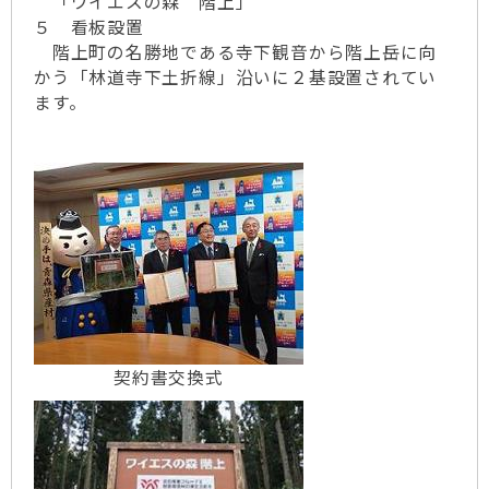
「ワイエスの森 階上」
５ 看板設置
階上町の名勝地である寺下観音から階上岳に向
かう「林道寺下土折線」沿いに２基設置されてい
ます。
契約書交換式