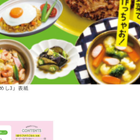
めし3」表紙