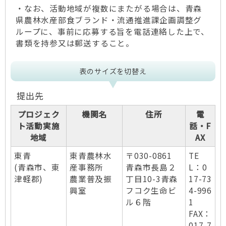
・なお、活動地域が複数にまたがる場合は、青森
県農林水産部食ブランド・流通推進課企画調整グ
ループに、事前に応募する旨を電話連絡した上で、
書類を持参又は郵送すること。
表のサイズを切替え
提出先
プロジェク
機関名
住所
電
ト活動実施
話・F
地域
AX
東青
東青農林水
〒030-0861
TE
(青森市、東
産事務所
青森市長島２
L：0
津軽郡)
農業普及振
丁目10-3青森
17-73
興室
フコク生命ビ
4-996
ル６階
1
FAX：
017-7