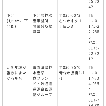
25-72
42
下北
下北農林水
〒035-0073
TE
(むつ市、下
産事務所
むつ市中央１
L：0
北郡)
農業普及振
丁目1-8
175-2
興室
2-268
5
FAX：
0175-
22-32
12
活動地域が
青森県農林
〒030-8570
TE
複数にまた
水産部
青森市長島1-1
L：0
がる場合
食ブラン
-1
17-73
ド・流通推
4-935
進課企画調
4
整グループ
FAX：
017-7
34-80