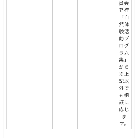
員会
発行
「自
然体
験活
動プ
ログ
ラム
集」
から
※上
記以
外で
も相
談に
応じ
ま
す。