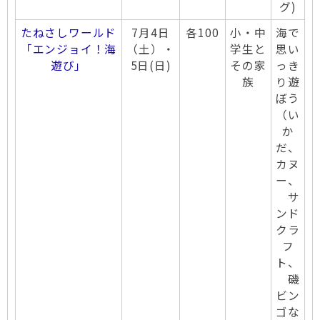
グ)
たねさしワールド
7月4日
各100
小・中
海で
「エンジョイ！海
（土）・
学生と
思い
遊び」
5日(日)
その家
っき
族
り遊
ぼう
（い
か
だ、
カヌ
ー、
サ
ンド
クラ
フ
ト、
磯
ビン
ゴな