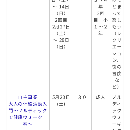
～ 14日
年
とま
（日）
2回
って
2回目
目 小
楽し
2月27日
１～２
もう
（土）
年
（レ
～ 28日
クリ
（日）
エー
ショ
ン、
夜の
冒険
な
ど）
自主事業
5月23日
３０
成人
ノル
大人の体験活動入
(土)
ディ
門～ノルディック
ック
で健康ウォーク
ウォ
春～
ーキ