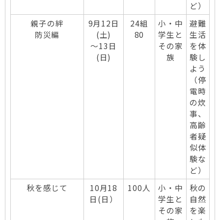
ど）
親子の絆
9月12日
24組
小・中
避難
防災編
(土)
80
学生と
生活
～13日
その家
を体
(日)
族
験し
よう
（停
電時
の炊
事、
高齢
者疑
似体
験な
ど）
秋を感じて
10月18
100人
小・中
秋の
日(日）
学生と
自然
その家
を楽