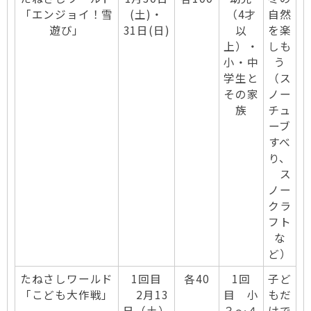
「エンジョイ！雪
(土)・
（4才
自然
遊び」
31日(日)
以
を楽
上）・
しも
小・中
う
学生と
（ス
その家
ノー
族
チュ
ーブ
すべ
り、
ス
ノー
クラ
フト
な
ど）
たねさしワールド
1回目
各40
1回
子ど
「こども大作戦」
2月13
目 小
もだ
日（土）
３～４
けで