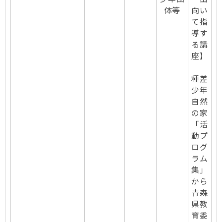
体等
向い
て指
導す
る講
座】
種差
少年
自然
の家
「活
動プ
ログ
ラム
集」
から
青森
県教
育委