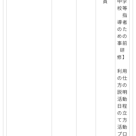
員
中学
校等
指
導者
のた
めの
事前
研
修】
利用
の仕
方の
説明
活動
日程
の立
て方
活動
プロ