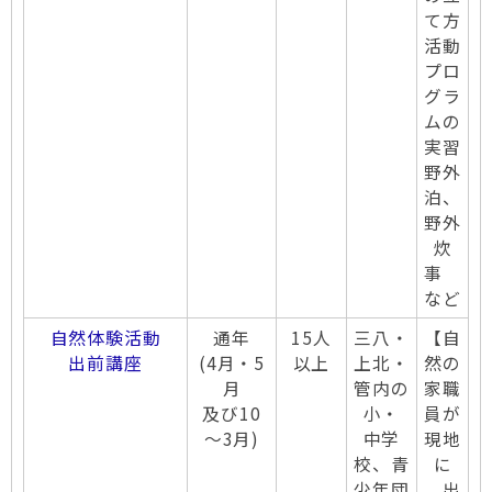
て方
活動
プロ
グラ
ムの
実習
野外
泊、
野外
炊
事
など
自然体験活動
通年
15人
三八・
【自
出前講座
(4月・5
以上
上北・
然の
月
管内の
家職
及び10
小・
員が
～3月)
中学
現地
校、青
に
少年団
出