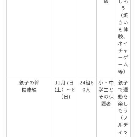
族
しも
う
（焼
きい
も体
験、
ネイ
チャ
ーゲ
ーム
等）
親子の絆
11月7日
24組8
小・中
親子
健康編
(土）～8
0人
学生と
で運
（日)
その保
動を
護者
楽し
もう
（ノ
ルデ
ィッ