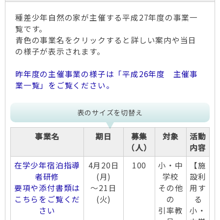
種差少年自然の家が主催する平成27年度の事業一
覧です。
青色の事業名をクリックすると詳しい案内や当日
の様子が表示されます。
昨年度の主催事業の様子は「平成26年度 主催事
業一覧」をご覧ください。
表のサイズを切替え
事業名
期日
募集
対象
活動
（人）
内容
在学少年宿泊指導
4月20日
100
小・中
【施
者研修
(月)
学校
設利
要項や添付書類は
～21日
その他
用す
こちらをご覧くだ
(火)
の
る
さい
引率教
小・