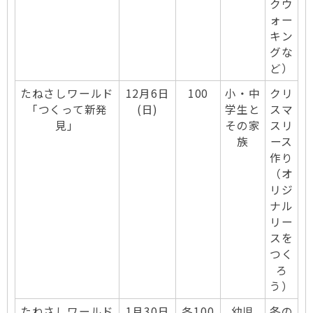
クウ
ォー
キン
グな
ど）
たねさしワールド
12月6日
100
小・中
クリ
「つくって新発
(日)
学生と
スマ
見」
その家
スリ
族
ース
作り
（オ
リジ
ナル
リー
スを
つく
ろ
う）
たねさしワールド
1月30日
各100
幼児
冬の