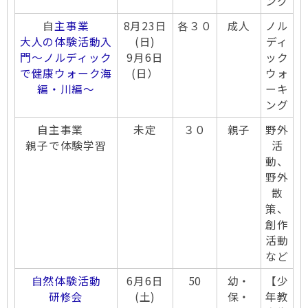
ング
自
主事業
8月23日
各３０
成人
ノル
大人の体験活動入
(日)
ディ
門～ノルディック
9月6日
ック
で健康ウォーク海
(日）
ウォ
編・川編～
ーキ
ング
自主事業
未定
３０
親子
野外
親子で体験学習
活
動、
野外
散
策、
創作
活動
など
自然体験活動
6月6日
50
幼・
【少
研修会
(土)
保・
年教