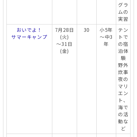
グラ
ムの
実習
おいでよ！
7月28日
30
小5年
テン
サマーキャンプ
(火)
～中3
トで
～31日
年
の宿
(金)
泊体
験
野外
炊事
夜の
マリ
エン
ト、
海で
の活
動な
ど