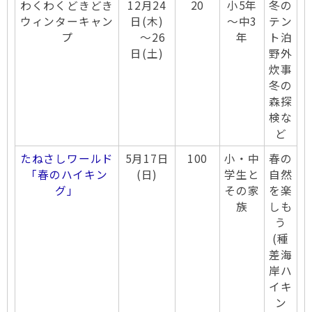
わくわくどきどき
12月24
20
小5年
冬の
ウィンターキャン
日(木)
～中3
テン
プ
～26
年
ト泊
日(土)
野外
炊事
冬の
森探
検な
ど
たねさしワールド
5月17日
100
小・中
春の
「春のハイキン
(日)
学生と
自然
グ」
その家
を楽
族
しも
う
(種
差海
岸ハ
イキ
ン