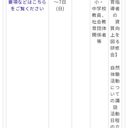
要項などはこちら
～7日
小・
育指
をご覧ください
(日)
中学校
導者
教員、
の
社会教
資
育団体
質向
関係者
上を
等
図る
研修
会】
自然
体験
活動
につ
いて
の講
話
活動
日程
の立