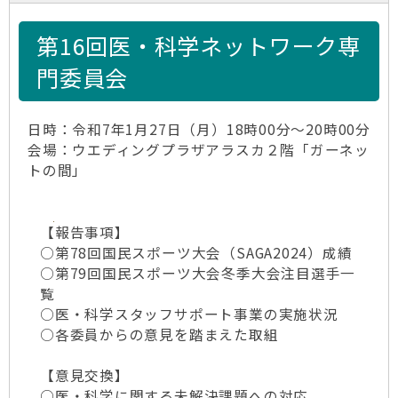
第16回医・科学ネットワーク専
門委員会
日時：令和7年1月27日（月）18時00分～20時00分
会場：ウエディングプラザアラスカ２階「ガーネッ
トの間」
【報告事項】
○第78回国民スポーツ大会（SAGA2024）成績
○第79回国民スポーツ大会冬季大会注目選手一
覧
○医・科学スタッフサポート事業の実施状況
○各委員からの意見を踏まえた取組
【意見交換】
○医・科学に関する未解決課題への対応