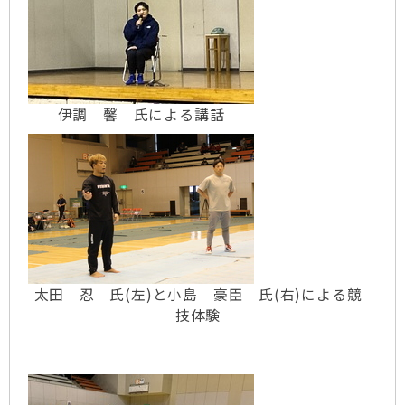
伊調 馨 氏による講話
太田 忍 氏(左)と小島 豪臣 氏(右)による競
技体験