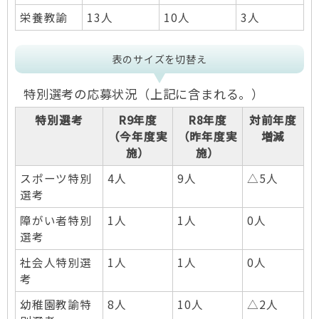
栄養教諭
13人
10人
3人
表のサイズを切替え
特別選考の応募状況（上記に含まれる。）
特別選考
R9年度
R8年度
対前年度
（今年度実
（昨年度実
増減
施）
施）
スポーツ特別
4人
9人
△5人
選考
障がい者特別
1人
1人
0人
選考
社会人特別選
1人
1人
0人
考
幼稚園教諭特
8人
10人
△2人