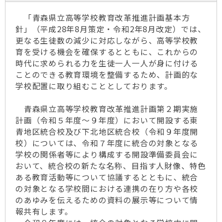
「青森県立高等学校教育改革推進計画基本方
針」（平成28年8月策定・令和2年8月改定）では、
更なる生徒数の減少に対応しながら、高等学校教
育を受ける機会を確保するとともに、これからの
時代に求められる力を生徒一人一人が身に付ける
ことのできる教育環境を整備するため、計画的な
学校配置に取り組むこととしております。
青森県立高等学校教育改革推進計画第２期実施
計画（令和５年度～９年度）において開設する東
青地区統合校及び下北地区統合校（令和９年度開
校）については、令和７年度に統合の対象となる
学校の関係者等により構成する開設準備委員会に
おいて、統合校の新たな名称、目指す人財像、特色
ある教育活動等について協議するとともに、統合
の対象となる学校間における連携の在り方や各校
のあゆみを伝えるための資料の展示等について情
報共有します。