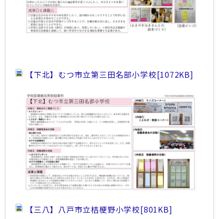
【下北】むつ市立第三田名部小学校
[1072KB]
【三八】八戸市立桔梗野小学校
[801KB]