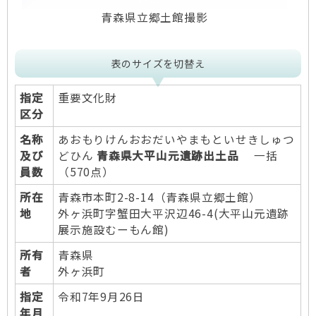
青森県立郷土館撮影
表のサイズを切替え
指定
重要文化財
区分
名称
あおもりけんおおだいやまもといせきしゅつ
及び
どひん
青森県大平山元遺跡出土品
一括
員数
（570点）
所在
青森市本町2-8-14（青森県立郷土館）
地
外ヶ浜町字蟹田大平沢辺46-4(大平山元遺跡
展示施設むーもん館)
所有
青森県
者
外ヶ浜町
指定
令和7年9月26日
年月