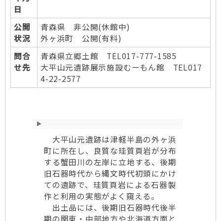
日
公開
青森県 非公開(休館中)
状況
外ヶ浜町 公開(有料)
問合
青森県立郷土館 TEL017-777-1585
せ先
大平山元遺跡展示施設むーもん館 TEL017
4-22-2577
大平山元遺跡は津軽半島の外ヶ浜
町に所在し、良質な珪質頁岩が分布
する蟹田川の左岸に立地する、後期
旧石器時代から縄文時代初頭にかけ
ての遺跡で、珪質頁岩による石器製
作と利用の実態がよく窺える。
出土品には、後期旧石器時代後半
期の関東・中部地方や北海道方面と