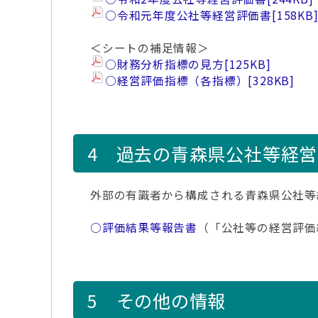
○令和元年度公社等経営評価書
[158KB
＜シートの補足情報＞
○財務分析指標の見方
[125KB]
○経営評価指標（各指標）
[328KB]
4 過去の青森県公社等経
外部の有識者から構成される青森県公社等
○評価結果等報告書
（「公社等の経営評価
5 その他の情報