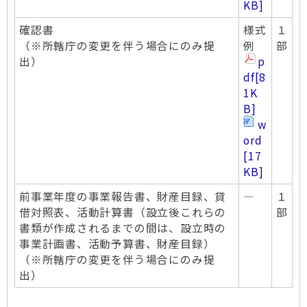
KB]
確認書
様式
１
（※所轄庁の変更を伴う場合にのみ提
例
部
出）
p
df
[8
1K
B]
w
ord
[17
KB]
前事業年度の事業報告書、財産目録、貸
―
１
借対照表、活動計算書（設立後これらの
部
書類が作成されるまでの間は、設立時の
事業計画書、活動予算書、財産目録）
（※所轄庁の変更を伴う場合にのみ提
出）