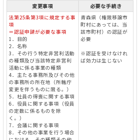
変更事項
必要な手続き
法第25条第3項に規定する事
青森県（権限移譲市
項
町村にあっては、当
＝認証申請が必要な事項
該市町村）の認証が
1．目的
必要
2．名称
3．その行う特定非営利活動
※認証を受けなけれ
の種類及び当該特定非営利
ば効力は生じない
活動に係る事業の種類
4．主たる事務所及びその他
の事務所の所在地（所轄庁
変更を伴うものに限る。）
5．社員の得喪に関する事項
6．役員に関する事項（役員
の定数に係るものを除
く。）
7．会議に関する事項
8．その他の事業を行う場合
における、その種類その他