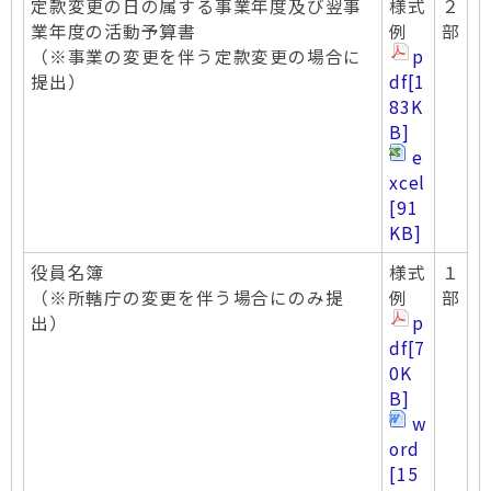
定款変更の日の属する事業年度及び翌事
様式
２
業年度の活動予算書
例
部
（※事業の変更を伴う定款変更の場合に
p
提出）
df
[1
83K
B]
e
xcel
[91
KB]
役員名簿
様式
１
（※所轄庁の変更を伴う場合にのみ提
例
部
出）
p
df
[7
0K
B]
w
ord
[15