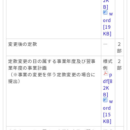
2K
B]
w
ord
[19
KB]
変更後の定款
―
２
部
定款変更の日の属する事業年度及び翌事
様式
２
業年度の事業計画
例
部
（※事業の変更を伴う定款変更の場合に
p
提出）
df
[8
2K
B]
w
ord
[15
KB]