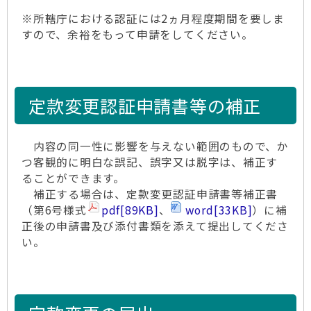
※所轄庁における認証には2ヵ月程度期間を要しま
すので、余裕をもって申請をしてください。
定款変更認証申請書等の補正
内容の同一性に影響を与えない範囲のもので、か
つ客観的に明白な誤記、誤字又は脱字は、補正す
ることができます。
補正する場合は、定款変更認証申請書等補正書
（第6号様式
pdf
[89KB]
、
word
[33KB]
）に補
正後の申請書及び添付書類を添えて提出してくださ
い。