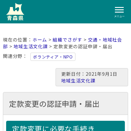
メニュー
ホーム
>
組織でさがす
>
交通・地域社会
部
>
地域生活文化課
> 定款変更の認証申請・届出
関連分野
ボランティア・NPO
更新日付：2021年9月1日
地域生活文化課
定款変更の認証申請・届出
定款変更に必要な手続き