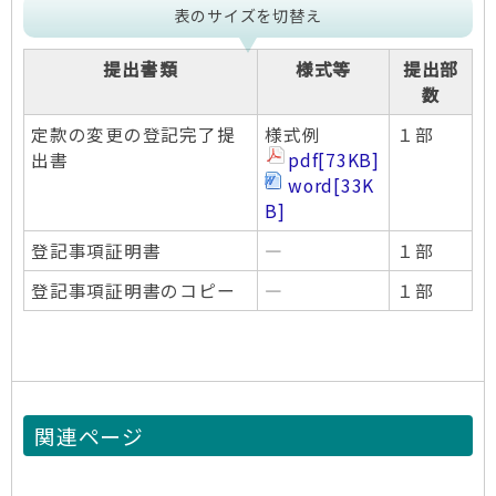
表のサイズを切替え
提出書類
様式等
提出部
数
定款の変更の登記完了提
様式例
１部
出書
pdf
[73KB]
word
[33K
B]
登記事項証明書
―
１部
登記事項証明書のコピー
―
１部
関連ページ