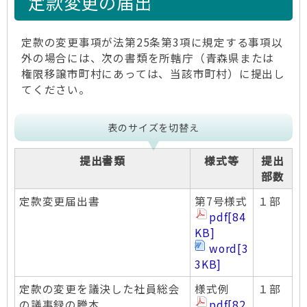
定款変更の届出
定款の変更事項が法第25条第3項に規定する事項以
外の場合には、次の書類を所轄庁（青森県または
権限移譲市町村にあっては、当該市町村）に提出し
てください。
表のサイズを切替え
提出書類
様式等
提出
部数
定款変更届出書
第7号様式
１部
pdf
[84
KB]
word
[3
3KB]
定款の変更を議決した社員総会
様式例
１部
の議事録の謄本
pdf
[82