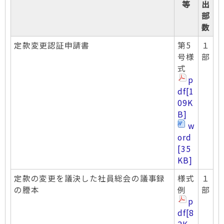
等
出
部
数
定款変更認証申請書
第5
１
号様
部
式
p
df
[1
09K
B]
w
ord
[35
KB]
定款の変更を議決した社員総会の議事録
様式
１
の謄本
例
部
p
df
[8