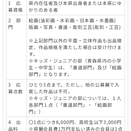
1 応
県内在住者及び本県出身者または本県にゆ
募資格
かりのある者
2 部
絵画(油彩画・水彩画・日本画・水墨画)
門
版画・写真・書道・彫刻工芸(彫刻・工芸)
※上記部門以外の平面・立体作品も出品規
定、作品規格を満たした場合は受け付けま
す。
※キッズ・ジュニアの部（青森県内の小学
生・中学生）は、「書道部門」及び「絵画
部門」となります。
3 応
ひとり3点まで。ただし、他の公募展で入
募点数
賞した作品は不可。
※キッズ・ジュニアの部については、１人
各部門１点（「書道部門」・「絵画部
門」）
4 出
〇1点につき6,000円、高校生以下3,000円
品料
※県展会員費1万円支払い済みの会員は1点