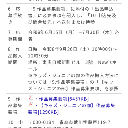
6 応
「9 作品募集要項」に添付の「出品申込
募手続
書」に必要事項を記入し、「10 申込先及
き
び問合せ先」へ送付または持参
7 応
令和8年6月15日（月）～7月30日（木）必
募期間
着
8 作
日時：令和8年9月26日（土）10時00分～
品搬入
12時30分
期間
場所：東奥日報新町ビル 3階 New'sホ
ール
※キッズ・ジュニアの部の作品搬入方法に
ついては「9.作品募集要項」の「【キッ
ズ・ジュニアの部】作品募集要項」を参照
9 作
・作品募集要項
[6457KB]
品募集
・【キッズ・ジュニアの部】作品募集
要項
要項
[1290KB]
10 申
〒030-0184 青森市荒川字藤戸119-7