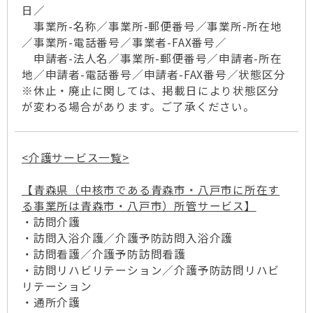
日／
事業所-名称／事業所-郵便番号／事業所-所在地
／事業所-電話番号／事業者-FAX番号／
申請者-法人名／事業所-郵便番号／申請者-所在
地／申請者-電話番号／申請者-FAX番号／状態区分
※休止・廃止に関しては、掲載日により状態区分
が変わる場合があります。ご了承ください。
<介護サービス一覧>
【青森県（中核市である青森市・八戸市に所在す
る事業所は青森市・八戸市）所管サービス】
・訪問介護
・訪問入浴介護／介護予防訪問入浴介護
・訪問看護／介護予防訪問看護
・訪問リハビリテーション／介護予防訪問リハビ
リテーション
・通所介護