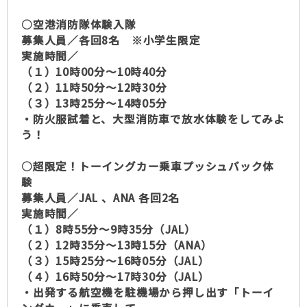
○空港消防隊体験入隊
募集人員／各回8名 ※小学生限定
実施時間／
（１）10時00分～10時40分
（２）11時50分～12時30分
（３）13時25分～14時05分
・防火服試着と、大型消防車で放水体験をしてみよ
う！
○超限定！トーイングカー乗車プッシュバック体
験
募集人員／JAL 、ANA 各回2名
実施時間／
（１）8時55分～9時35分（JAL）
（２）12時35分～13時15分（ANA）
（３）15時25分～16時05分（JAL）
（４）16時50分～17時30分（JAL）
・出発する航空機を駐機場から押し出す「トーイ