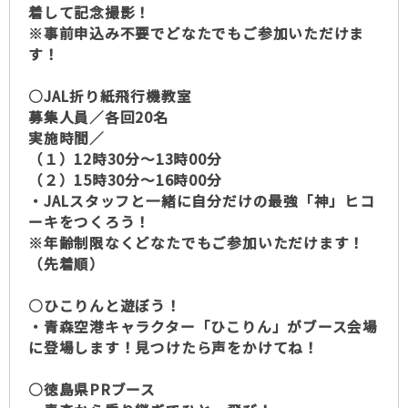
着して記念撮影！
※事前申込み不要でどなたでもご参加いただけま
す！
○JAL折り紙飛行機教室
募集人員／各回20名
実施時間／
（１）12時30分～13時00分
（２）15時30分～16時00分
・JALスタッフと一緒に自分だけの最強「神」ヒコ
ーキをつくろう！
※年齢制限なくどなたでもご参加いただけます！
（先着順）
○ひこりんと遊ぼう！
・青森空港キャラクター「ひこりん」がブース会場
に登場します！見つけたら声をかけてね！
○徳島県PRブース