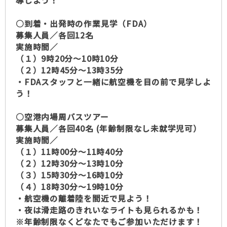
導しよう！
○到着・出発時の作業見学（FDA）
募集人員／各回12名
実施時間／
（１）9時20分～10時10分
（２）12時45分～13時35分
・FDAスタッフと一緒に航空機を目の前で見学しよ
う！
○空港内場周バスツアー
募集人員／各回40名 (年齢制限なし未就学児可）
実施時間／
（１）11時00分～11時40分
（２）12時30分～13時10分
（３）15時30分～16時10分
（４）18時30分～19時10分
・航空機の離着陸を間近で見よう！
・夜は滑走路のきれいなライトも見られるかも！
※年齢制限なくどなたでもご参加いただけます！