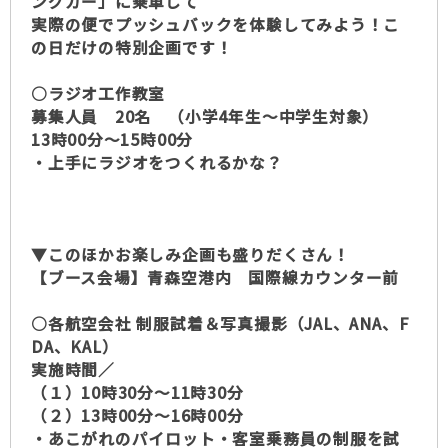
ングカー」に乗車して
実際の便でプッシュバックを体験してみよう！こ
の日だけの特別企画です！
○ラジオ工作教室
募集人員 20名 （小学4年生～中学生対象）
13時00分～15時00分
・上手にラジオをつくれるかな？
▼このほかお楽しみ企画も盛りだくさん！
【ブース会場】青森空港内 国際線カウンター前
○各航空会社 制服試着＆写真撮影（JAL、ANA、F
DA、KAL）
実施時間／
（１）10時30分～11時30分
（２）13時00分～16時00分
・あこがれのパイロット・客室乗務員の制服を試