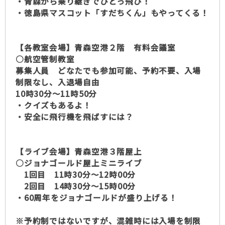
・青森から乗り継ぎでひとっ飛び！
・徳島県マスコット「すだちくん」もやってくる！
【各教室会場】青森空港２階 有料会議室
○航空管制教室
募集人員 どなたでも参加可能、予約不要、入場
制限なし、入退場自由
10時30分～11時50分
・クイズもあるよ！
・安全に飛行機を飛ばすには？
【ライブ会場】青森空港３階屋上
○ジョナゴールド屋上ミニライブ
1回目 11時30分～12時00分
2回目 14時30分～15時00分
・60周年をジョナゴールドが盛り上げる！
※予約制ではないですが、混雑時には入場を制限