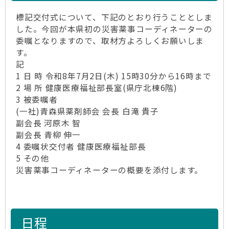
標記交付式について、下記のとおり行うこととしま
した。今回が本県初の災害薬事コーディネーターの
委嘱となりますので、取材方よろしくお願いしま
す。
記
1 日 時 令和8年7月2日(木) 15時30分から16時まで
2 場 所 健康医療福祉部長室(県庁北棟6階)
3 被委嘱者
(一社)青森県薬剤師会 会長 白滝 貴子
副会長 河原木 智
副会長 青柳 伸一
4 委嘱状交付者 健康医療福祉部長
5 その他
災害薬事コーディネーターの概要を添付します。
日程