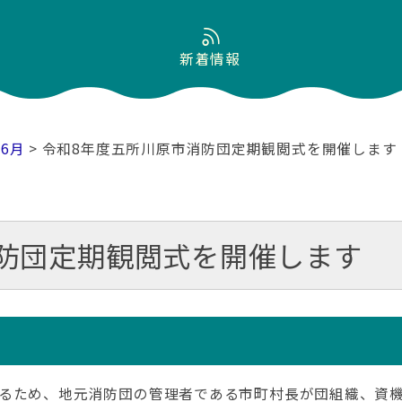
新着情報
06月
> 令和8年度五所川原市消防団定期観閲式を開催します
防団定期観閲式を開催します
るため、地元消防団の管理者である市町村長が団組織、資