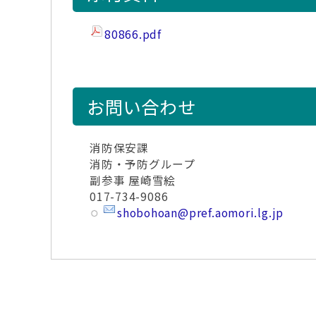
80866.pdf
お問い合わせ
消防保安課
消防・予防グループ
副参事 屋崎雪絵
017-734-9086
shobohoan@pref.aomori.lg.jp