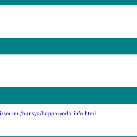
」
iki/soumu/bunsyo/hopporyodo-info.html