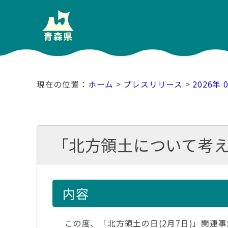
ホーム
>
プレスリリース
>
2026年 
「北方領土について考
内容
この度、「北方領土の日(2月7日)」関