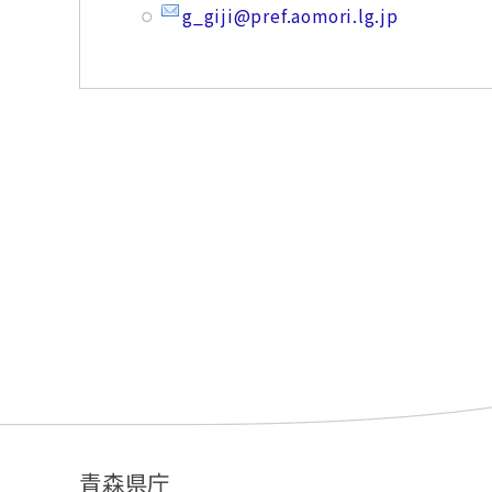
g_giji@pref.aomori.lg.jp
青森県庁