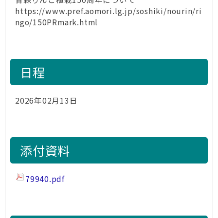
https://www.pref.aomori.lg.jp/soshiki/nourin/ri
ngo/150PRmark.html
日程
2026年02月13日
添付資料
79940.pdf