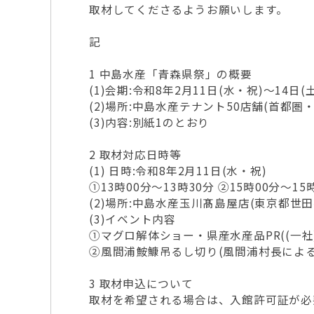
取材してくださるようお願いします。
記
1 中島水産「青森県祭」の概要
(1)会期:令和8年2月11日(水・祝)～14日(土
(2)場所:中島水産テナント50店舗(首都圏
(3)内容:別紙1のとおり
2 取材対応日時等
(1) 日時:令和8年2月11日(水・祝)
①13時00分～13時30分 ②15時00分～15
(2)場所:中島水産玉川髙島屋店(東京都世田谷
(3)イベント内容
①マグロ解体ショー・県産水産品PR((一
②風間浦鮟鱇吊るし切り(風間浦村長による
3 取材申込について
取材を希望される場合は、入館許可証が必要