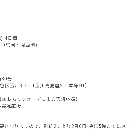
) 4日間
・中京圏・関西圏)
時30分
区玉川3-17-1玉川髙島屋S.C.本館B1)
社)あおもりウォーズによる実況応援)
実況応援)
となりますので、別紙2により2月6日(金)15時までにメ