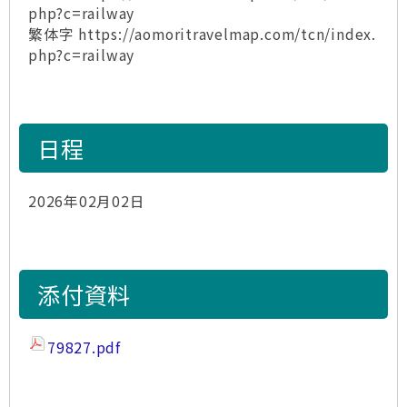
php?c=railway
繁体字 https://aomoritravelmap.com/tcn/index.
php?c=railway
日程
2026年02月02日
添付資料
79827.pdf