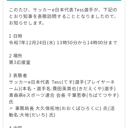
このたび、サッカーe日本代表Tess選手が、下記の
とおり知事を表敬訪問することとなりましたので、
お知らせします。
1 日時
令和7年12月24日(水) 13時50分から14時00分まで
2 場所
第3応接室
3 表敬者
サッカーe日本代表 Tess(てす)選手(プレイヤーネ
ーム)(本名・選手名:貴田英貢也(きだえくや)選手)
青森県eスポーツ連合 会長 千葉哲泰(ちばてつやす)
氏
〃 事務局長 大久保拓地(おおくぼひろくに) 氏(活
動名:大地(だいち) 氏)
4 内容