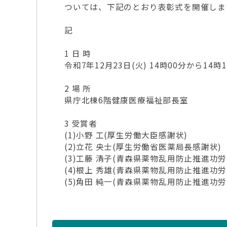
ついては、下記のとおり表彰式を開催しま
記
1 日 時
令和7年12月23日(火) 14時00分から14時
2 場 所
県庁北棟6階健康医療福祉部長室
3 受賞者
(1)小野 工(厚生労働大臣感謝状)
(2)立花 央士(厚生労働省医薬局長感謝状)
(3)工藤 清子(青森県薬物乱用防止推進功
(4)根上 秀雄(青森県薬物乱用防止推進功
(5)角田 純一(青森県薬物乱用防止推進功