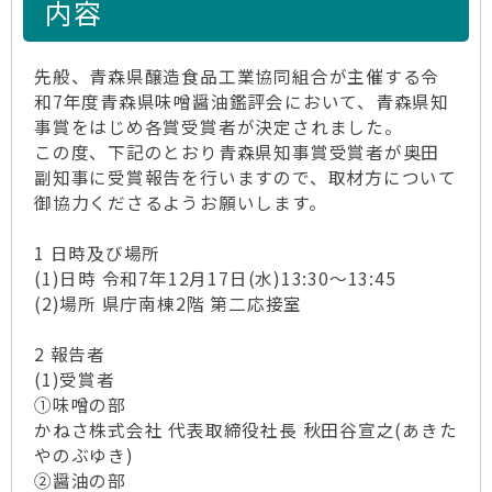
内容
先般、青森県醸造食品工業協同組合が主催する令
和7年度青森県味噌醤油鑑評会において、青森県知
事賞をはじめ各賞受賞者が決定されました。
この度、下記のとおり青森県知事賞受賞者が奥田
副知事に受賞報告を行いますので、取材方について
御協力くださるようお願いします。
1 日時及び場所
(1)日時 令和7年12月17日(水)13:30～13:45
(2)場所 県庁南棟2階 第二応接室
2 報告者
(1)受賞者
①味噌の部
かねさ株式会社 代表取締役社長 秋田谷宣之(あきた
やのぶゆき)
②醤油の部