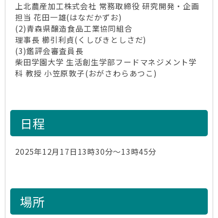
上北農産加工株式会社 常務取締役 研究開発・企画
担当 花田一雄(はなだかずお)
(2)青森県醸造食品工業協同組合
理事長 櫛引利貞(くしびきとしさだ)
(3)鑑評会審査員長
柴田学園大学 生活創生学部フードマネジメント学
科 教授 小笠原敦子(おがさわらあつこ)
日程
2025年12月17日13時30分～13時45分
場所