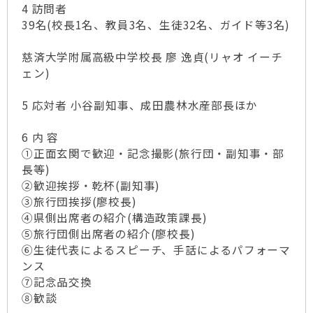
4 訪問者
39名(校長1名、教員3名、生徒32名、ガイド等3名)
慈済大学附属高級中学校長 廖 逸貞(リャオ イーチ
ェン)
5 応対者 小谷副知事、成田農林水産部長ほか
6 内 容
①正面玄関で歓迎・記念撮影(旅行団・副知事・部
長等)
②歓迎挨拶・乾杯(副知事)
③旅行団挨拶(廖校長)
④県側出席者の紹介(構造政策課長)
⑤旅行団側出席者の紹介(廖校長)
⑥生徒代表によるスピーチ、手話によるパフォーマ
ンス
⑦記念品交換
⑧歓談