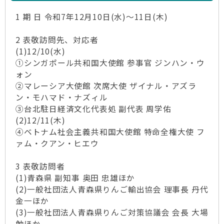
1 期 日 令和7年12月10日(水)～11日(木)
2 表敬訪問先、対応者
(1)12/10(水)
①シンガポール共和国大使館 参事官 ジンハン・ウ
ォン
②マレーシア大使館 次席大使 ザイナル・アズラ
ン・モハマド・ナズィル
③台北駐日経済文化代表処 副代表 周学佑
(2)12/11(木)
④ベトナム社会主義共和国大使館 特命全権大使 フ
ァム・クアン・ヒエウ
3 表敬訪問者
(1)青森県 副知事 奥田 忠雄ほか
(2)一般社団法人青森県りんご輸出協会 理事長 丹代
金一ほか
(3)一般社団法人青森県りんご対策協議会 会長 大場
勉ほか