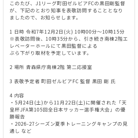
このたび、J1リーグ町田ゼルビアFCの黒田剛監督
が、下記のとおり知事を表敬訪問することとなり
ましたので、お知らせします。
1 日時 令和7年12月2日(火) 10時00分～10時15分
※表敬訪問後、10時35分から、引き続き南棟2階エ
レベーターホールにて黒田監督による
ぶら下がり取材を予定しています。
2 場所 青森県庁南棟2階 第二応接室
3 表敬予定者 町田ゼルビアFC 監督 黒田 剛 氏
4 内容
・5月24日(土)から11月22日(土)に開催された「天
皇杯JFA第105回全日本サッカー選手権大会」の優
勝報告
・2026-27シーズン夏季トレーニングキャンプの見
通し など