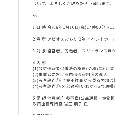
ついて、よろしくお取り計らい願います。
記
1 日 時 令和8年1月16日(金)14時00分～1
2 場 所 アピオあおもり 2階 イベントホール
3 対 象 経営者、労働者、フリーランスほ
4 内 容
(1)公益通報者保護法の概要(令和7年6月
(2)事業者における内部通報制度の導入
(3)参考論点①(企業不祥事から見る内部通
(4)参考論点②(外部通報(いわゆる2号通報
5 講 師 消費者庁 参事官(公益通報・協働担
政策企画専門官 岩田 朋子 氏