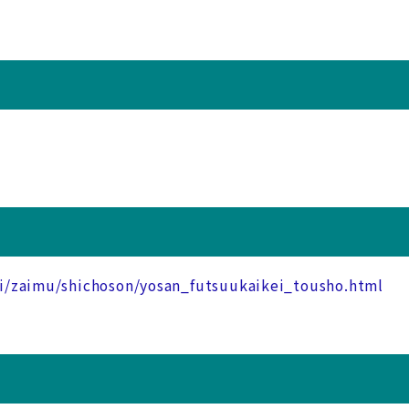
ki/zaimu/shichoson/yosan_futsuukaikei_tousho.html