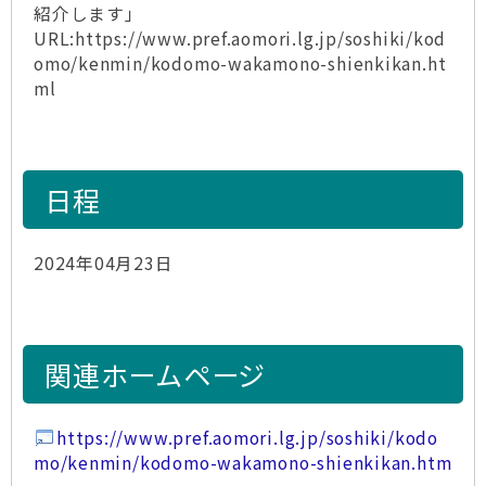
紹介します」
URL:https://www.pref.aomori.lg.jp/soshiki/kod
omo/kenmin/kodomo-wakamono-shienkikan.ht
ml
日程
2024年04月23日
関連ホームページ
https://www.pref.aomori.lg.jp/soshiki/kodo
mo/kenmin/kodomo-wakamono-shienkikan.htm