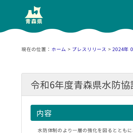
ホーム
>
プレスリリース
>
2024年 
令和6年度青森県水防協
内容
水防体制のより一層の強化を図るとともに