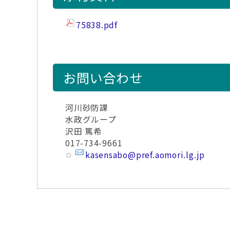
75838.pdf
お問い合わせ
河川砂防課
水政グループ
沢田 篤希
017-734-9661
kasensabo@pref.aomori.lg.jp