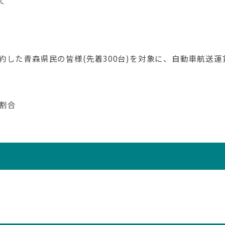
て
た青森県民の皆様(先着300台)を対象に、自動車航送運賃(
割合