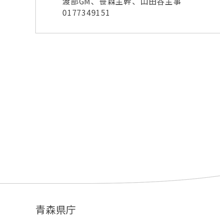
渡部GM、笹森主幹、山田谷主事
0177349151
青森県庁