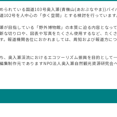
られている国道103号奥入瀬(青橅山(あおぶなやま))バ
道102号を人中心の「歩く空間」とする検討を行っています
瀬が目指している「野外博物館」の本質に迫る内容となっ
新な切り口や、図表や写真をたくさん使用するなど、たく
す。報道機関各位におかれましては、周知および報道方に
ち、奥入瀬渓流におけるエコツーリズム振興を目的として
編集制作元でありますNPO法人奥入瀬自然観光資源研究会